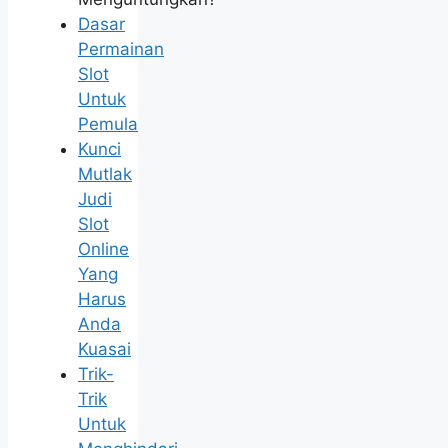
Dasar
Permainan
Slot
Untuk
Pemula
Kunci
Mutlak
Judi
Slot
Online
Yang
Harus
Anda
Kuasai
Trik-
Trik
Untuk