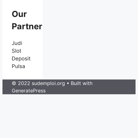
Our
Partner
Judi
Slot
Deposit
Pulsa
© 2022 sudemploi.org
• Built with
GeneratePress