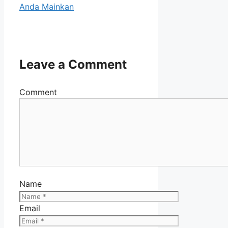
Anda Mainkan
Leave a Comment
Comment
Name
Email