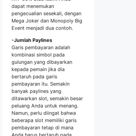
dapat menemukan
pengecualian sesekali, dengan
Mega Joker dan Monopoly Big
Event menjadi dua contoh.
-Jumlah Paylines
Garis pembayaran adalah
kombinasi simbol pada
gulungan yang dibayarkan
kepada pemain jika dia
bertaruh pada garis
pembayaran itu. Semakin
banyak paylines yang
ditawarkan slot, semakin besar
peluang Anda untuk menang.
Namun, perlu diingat bahwa
beberapa slot memiliki garis
pembayaran tetap di mana
Anda harus bertaruh pada