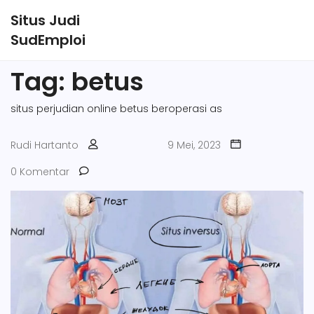
Situs Judi
SudEmploi
Tag: betus
situs perjudian online
betus
beroperasi
as
Rudi Hartanto
9 Mei, 2023
0 Komentar