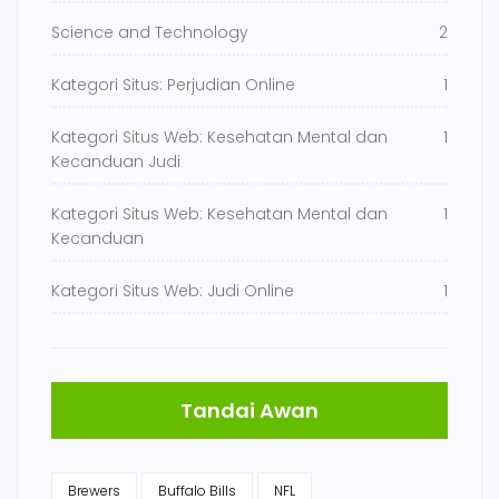
Science and Technology
2
Kategori Situs: Perjudian Online
1
Kategori Situs Web: Kesehatan Mental dan
1
Kecanduan Judi
Kategori Situs Web: Kesehatan Mental dan
1
Kecanduan
Kategori Situs Web: Judi Online
1
Tandai Awan
Brewers
Buffalo Bills
NFL