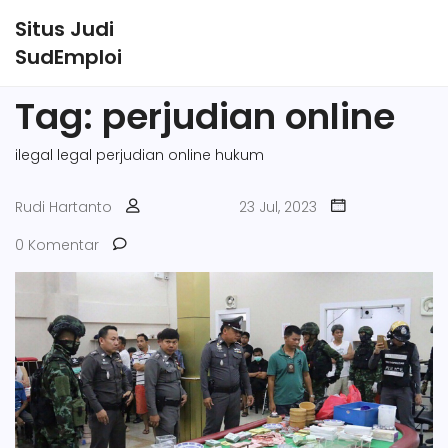
Situs Judi
SudEmploi
Tag: perjudian online
ilegal
legal
perjudian online
hukum
Rudi Hartanto
23 Jul, 2023
0 Komentar