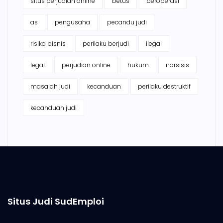
situs perjudian online
betus
beroperasi
as
pengusaha
pecandu judi
risiko bisnis
perilaku berjudi
ilegal
legal
perjudian online
hukum
narsisis
masalah judi
kecanduan
perilaku destruktif
kecanduan judi
Situs Judi SudEmploi