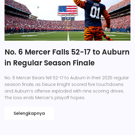
No. 6 Mercer Falls 52-17 to Auburn
in Regular Season Finale
No. 6 Mercer Bears fell 52-17 to Auburn in their 2025 regular
season finale, as Deuce Knight scored five touchdowns
and Auburn’s offense exploded with nine scoring drives.
The loss ends Mercer’s playoff hopes.
Selengkapnya