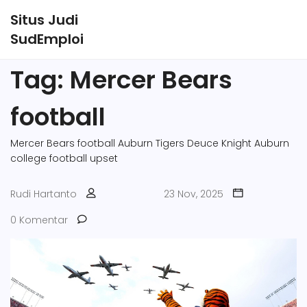
Situs Judi
SudEmploi
Tag: Mercer Bears
football
Mercer Bears football
Auburn Tigers
Deuce Knight
Auburn
college football upset
Rudi Hartanto
23 Nov, 2025
0 Komentar