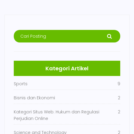
Kategori Artikel
Sports
9
Bisnis dan Ekonomi
2
Kategori Situs Web: Hukum dan Regulasi
2
Perjudian Online
Science and Technology
2