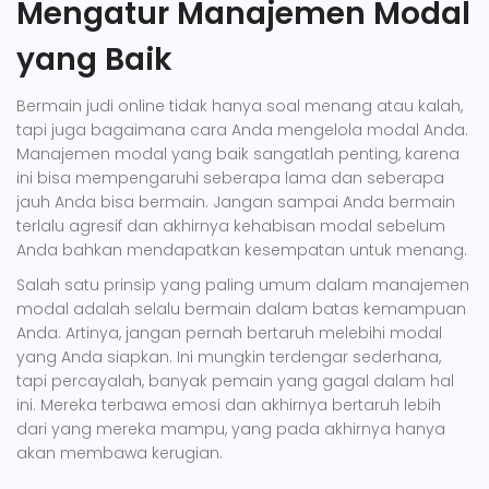
Mengatur Manajemen Modal
yang Baik
Bermain judi online tidak hanya soal menang atau kalah,
tapi juga bagaimana cara Anda mengelola modal Anda.
Manajemen modal yang baik sangatlah penting, karena
ini bisa mempengaruhi seberapa lama dan seberapa
jauh Anda bisa bermain. Jangan sampai Anda bermain
terlalu agresif dan akhirnya kehabisan modal sebelum
Anda bahkan mendapatkan kesempatan untuk menang.
Salah satu prinsip yang paling umum dalam manajemen
modal adalah selalu bermain dalam batas kemampuan
Anda. Artinya, jangan pernah bertaruh melebihi modal
yang Anda siapkan. Ini mungkin terdengar sederhana,
tapi percayalah, banyak pemain yang gagal dalam hal
ini. Mereka terbawa emosi dan akhirnya bertaruh lebih
dari yang mereka mampu, yang pada akhirnya hanya
akan membawa kerugian.