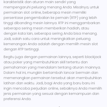
karakteristik dan aturan main sendiri yang
mempengaruhi peluang menang Anda. Misalnya, untuk
permainan slot online, beberapa mesin memiliki
persentase pengembalian ke pemain (RTP) yang lebih
tinggi dibanding mesin lainnya. RTP ini menggambarkan
seberapa sering mesin memberikan hadiah, atau
dengan kata lain, seberapa sering Anda bisa menang.
Jadi, salah satu cara untuk meningkatkan peluang
kemenangan Anda adalah dengan memilih mesin slot
dengan RTP tertinggi.
Begitu juga dengan permainan lainnya, seperti blackjack
atau poker yang membutuhkan skill tertentu dan
pemahaman yang mendalam tentang aturan mainnya.
Dalam hal ini, mungkin bertambah lancar bermain dan
memenangkan permainan tersebut akan membutuhkan
latihan dan waktu. Jadi, bagi Anda yang baru baru ini
ingin mencoba perjudian online, sebaiknya Anda memilih
jenis permainan yang sesuai dengan kemampuan dan
preferensi Anda.