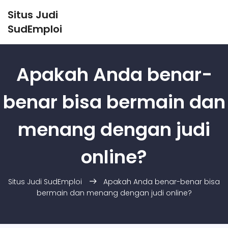
Situs Judi
SudEmploi
Apakah Anda benar-
benar bisa bermain dan
menang dengan judi
online?
Situs Judi SudEmploi
Apakah Anda benar-benar bisa
bermain dan menang dengan judi online?