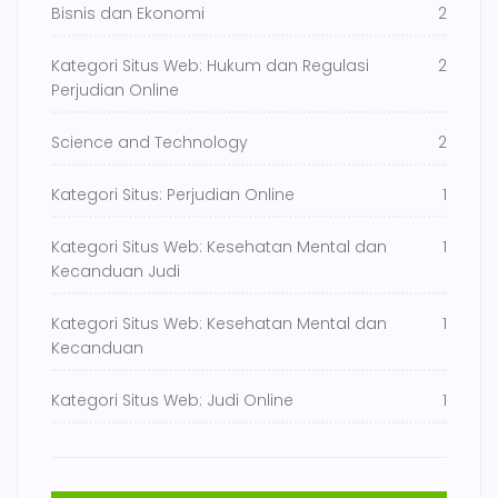
Bisnis dan Ekonomi
2
Kategori Situs Web: Hukum dan Regulasi
2
Perjudian Online
Science and Technology
2
Kategori Situs: Perjudian Online
1
Kategori Situs Web: Kesehatan Mental dan
1
Kecanduan Judi
Kategori Situs Web: Kesehatan Mental dan
1
Kecanduan
Kategori Situs Web: Judi Online
1