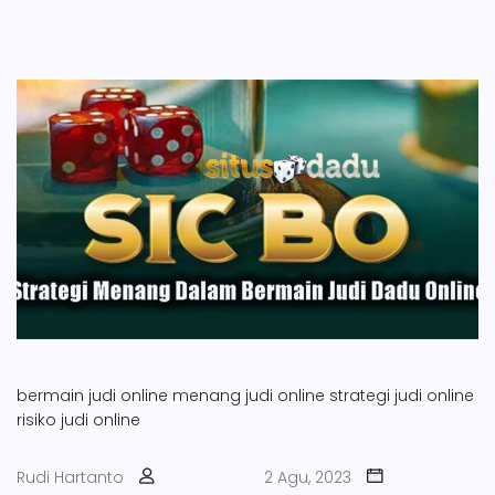
bermain judi online
menang judi online
strategi judi online
risiko judi online
Rudi Hartanto
2 Agu, 2023