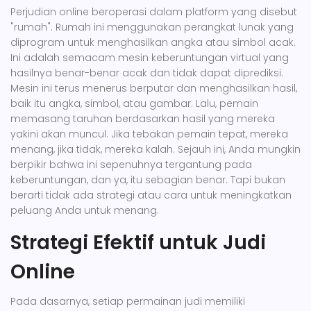
Perjudian online beroperasi dalam platform yang disebut
"rumah". Rumah ini menggunakan perangkat lunak yang
diprogram untuk menghasilkan angka atau simbol acak.
Ini adalah semacam mesin keberuntungan virtual yang
hasilnya benar-benar acak dan tidak dapat diprediksi.
Mesin ini terus menerus berputar dan menghasilkan hasil,
baik itu angka, simbol, atau gambar. Lalu, pemain
memasang taruhan berdasarkan hasil yang mereka
yakini akan muncul. Jika tebakan pemain tepat, mereka
menang, jika tidak, mereka kalah. Sejauh ini, Anda mungkin
berpikir bahwa ini sepenuhnya tergantung pada
keberuntungan, dan ya, itu sebagian benar. Tapi bukan
berarti tidak ada strategi atau cara untuk meningkatkan
peluang Anda untuk menang.
Strategi Efektif untuk Judi
Online
Pada dasarnya, setiap permainan judi memiliki