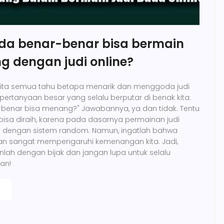
da benar-benar bisa bermain
 dengan judi online?
kita semua tahu betapa menarik dan menggoda judi
 pertanyaan besar yang selalu berputar di benak kita:
-benar bisa menang?" Jawabannya, ya dan tidak. Tentu
isa diraih, karena pada dasarnya permainan judi
kan dengan sistem random. Namun, ingatlah bahwa
gan sangat mempengaruhi kemenangan kita. Jadi,
nlah dengan bijak dan jangan lupa untuk selalu
an!