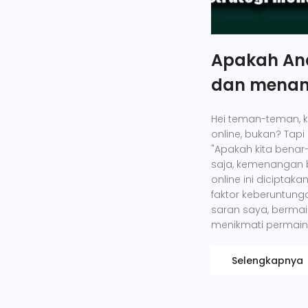
Apakah An
dan menang
Hei teman-teman, 
online, bukan? Tapi
"Apakah kita benar
saja, kemenangan b
online ini dicipta
faktor keberuntun
saran saya, bermai
menikmati permain
Selengkapnya