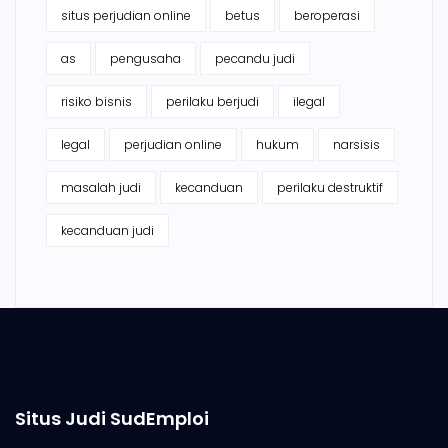
situs perjudian online
betus
beroperasi
as
pengusaha
pecandu judi
risiko bisnis
perilaku berjudi
ilegal
legal
perjudian online
hukum
narsisis
masalah judi
kecanduan
perilaku destruktif
kecanduan judi
Situs Judi SudEmploi