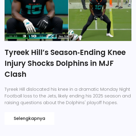
Tyreek Hill’s Season‑Ending Knee
Injury Shocks Dolphins in MJF
Clash
Tyreek Hill dislocated his knee in a dramatic Monday Night
Football loss to the Jets, likely ending his 2025 season and
raising questions about the Dolphins' playoff hopes.
Selengkapnya