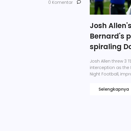
0 Komentar
Josh Allen'
Bernard's pi
spiraling D
Josh Allen threw 3 
interception as the 
Night Football, impro
Selengkapnya