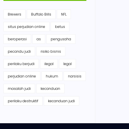
Brewers
Buffalo Bills
NFL
situs perjudian online
betus
beroperasi
as
pengusaha
pecandu judi
risiko bisnis
perilaku berjudi
ilegal
legal
perjudian online
hukum
narsisis
masalah judi
kecanduan
perilaku destruktif
kecanduan judi